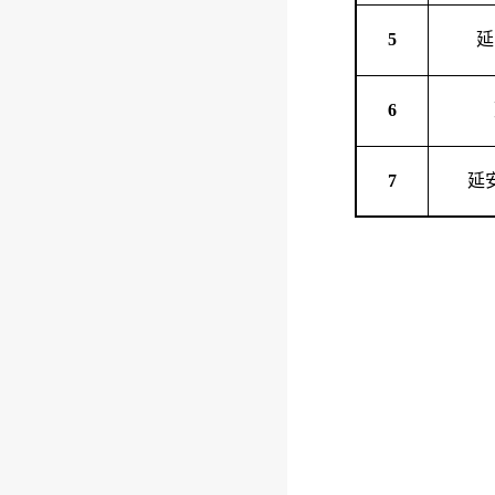
5
延
6
7
延